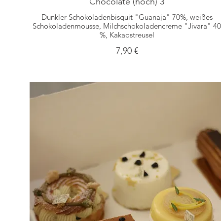
Chocolate (hoch) 3
Dunkler Schokoladenbisquit "Guanaja" 70%, weißes
Schokoladenmousse, Milchschokoladencreme "Jivara" 4
%, Kakaostreusel
7,90 €