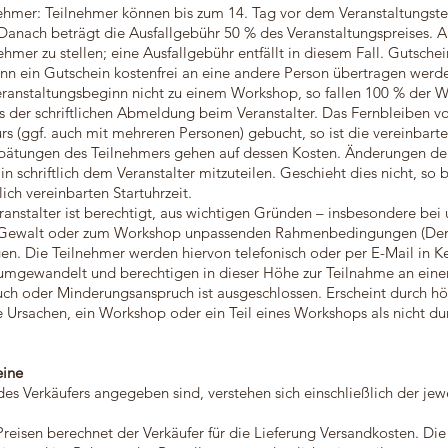
ilnehmer: Teilnehmer können bis zum 14. Tag vor dem Veranstaltungs
nach beträgt die Ausfallgebühr 50 % des Veranstaltungspreises. Al
nehmer zu stellen; eine Ausfallgebühr entfällt in diesem Fall. Gutsche
nn ein Gutschein kostenfrei an eine andere Person übertragen werde
Veranstaltungsbeginn nicht zu einem Workshop, so fallen 100 % d
gs der schriftlichen Abmeldung beim Veranstalter. Das Fernbleiben vo
urs (ggf. auch mit mehreren Personen) gebucht, so ist die vereinbar
pätungen des Teilnehmers gehen auf dessen Kosten. Änderungen der 
 schriftlich dem Veranstalter mitzuteilen. Geschieht dies nicht, so b
ch vereinbarten Startuhrzeit.
eranstalter ist berechtigt, aus wichtigen Gründen – insbesondere be
er Gewalt oder zum Workshop unpassenden Rahmenbedingungen (Demo
. Die Teilnehmer werden hiervon telefonisch oder per E-Mail in Ken
 umgewandelt und berechtigen in dieser Höhe zur Teilnahme an ein
ch oder Minderungsanspruch ist ausgeschlossen. Erscheint durch hö
e Ursachen, ein Workshop oder ein Teil eines Workshops als nicht dur
eine
 des Verkäufers angegeben sind, verstehen sich einschließlich der jew
Preisen berechnet der Verkäufer für die Lieferung Versandkosten. D