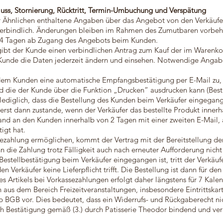
luss, Stornierung, Rücktritt, Termin-Umbuchung und Verspätung
r Ähnlichen enthaltene Angaben über das Angebot von den Verkäufer
erbindlich. Änderungen bleiben im Rahmen des Zumutbaren vorbehalt
 14 Tagen ab Zugang des Angebots beim Kunden.
 gibt der Kunde einen verbindlichen Antrag zum Kauf der im Warenko
 Kunde die Daten jederzeit ändern und einsehen. Notwendige Angabe
n dem Kunden eine automatische Empfangsbestätigung per E-Mail zu, 
 die der Kunde über die Funktion „Drucken“ ausdrucken kann (Best
diglich, dass die Bestellung des Kunden beim Verkäufer eingegang
erst dann zustande, wenn der Verkäufer das bestellte Produkt inne
nd an den Kunden innerhalb von 2 Tagen mit einer zweiten E-Mail, 
igt hat.
assezahlung ermöglichen, kommt der Vertrag mit der Bereitstellung d
die Zahlung trotz Fälligkeit auch nach erneuter Aufforderung nicht
stellbestätigung beim Verkäufer eingegangen ist, tritt der Verkäufe
den Verkäufer keine Lieferpflicht trifft. Die Bestellung ist dann für d
es Artikels bei Vorkassezahlungen erfolgt daher längstens für 7 Kale
 aus dem Bereich Freizeitveranstaltungen, insbesondere Eintrittskart
 BGB vor. Dies bedeutet, dass ein Widerrufs- und Rückgaberecht ni
h Bestätigung gemäß (3.) durch Patisserie Theodor bindend und ve