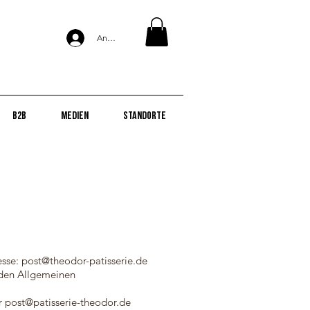
Anmelden
B2B
Medien
Standorte
esse:
post@theodor-patisserie.de
nden Allgemeinen
er
post@patisserie-theodor.de