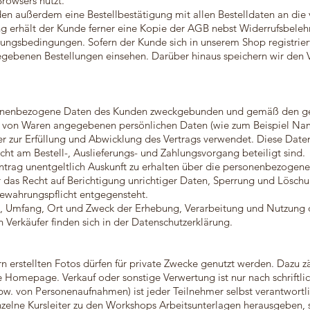
Browsers nutzt.
en außerdem eine Bestellbestätigung mit allen Bestelldaten an di
ung erhält der Kunde ferner eine Kopie der AGB nebst Widerrufsbele
ungsbedingungen. Sofern der Kunde sich in unserem Shop registriert 
egebenen Bestellungen einsehen. Darüber hinaus speichern wir den 
ersonenbezogene Daten des Kunden zweckgebunden und gemäß den g
g von Waren angegebenen persönlichen Daten (wie zum Beispiel Name
 zur Erfüllung und Abwicklung des Vertrags verwendet. Diese Date
icht am Bestell-, Auslieferungs- und Zahlungsvorgang beteiligt sind.
Antrag unentgeltlich Auskunft zu erhalten über die personenbezogene
er das Recht auf Berichtigung unrichtiger Daten, Sperrung und Lösc
bewahrungspflicht entgegensteht.
t, Umfang, Ort und Zweck der Erhebung, Verarbeitung und Nutzung d
erkäufer finden sich in der Datenschutzerklärung.
 erstellten Fotos dürfen für private Zwecke genutzt werden. Dazu zäh
 Homepage. Verkauf oder sonstige Verwertung ist nur nach schriftli
pw. von Personenaufnahmen) ist jeder Teilnehmer selbst verantwortli
inzelne Kursleiter zu den Workshops Arbeitsunterlagen herausgeben, 