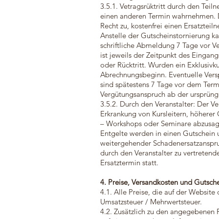
3.5.1. Vetragsrüktritt durch den Te
einen anderen Termin wahrnehmen. Da
Recht zu, kostenfrei einen Ersatzteil
Anstelle der Gutscheinstornierung ka
schriftliche Abmeldung 7 Tage vor 
ist jeweils der Zeitpunkt des Eingan
oder Rücktritt. Wurden ein Exklusivk
Abrechnungsbeginn. Eventuelle Vers
sind spätestens 7 Tage vor dem Termin
Vergütungsanspruch ab der ursprüngli
3.5.2. Durch den Veranstalter: Der V
Erkrankung von Kursleitern, höher
– Workshops oder Seminare abzusagen
Entgelte werden in einen Gutschein
weitergehender Schadenersatzanspru
durch den Veranstalter zu vertretend
Ersatztermin statt.
4. Preise, Versandkosten und Gutsch
4.1. Alle Preise, die auf der Website
Umsatzsteuer / Mehrwertsteuer.
4.2. Zusätzlich zu den angegebenen 