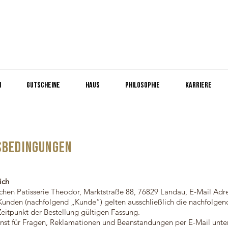
n
Gutscheine
Haus
Philosophie
Karriere
sbedingungen
ich
schen Patisserie Theodor, Marktstraße 88, 76829 Landau, E-Mail Adr
Kunden (nachfolgend „Kunde“) gelten ausschließlich die nachfolge
eitpunkt der Bestellung gültigen Fassung.
enst für Fragen, Reklamationen und Beanstandungen per E-Mail unt