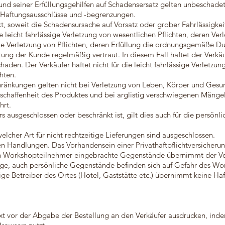
 und seiner Erfüllungsgehilfen auf Schadensersatz gelten unbeschadet
Haftungsausschlüsse und -begrenzungen.
kt, soweit die Schadensursache auf Vorsatz oder grober Fahrlässigkei
die leicht fahrlässige Verletzung von wesentlichen Pflichten, deren Ve
die Verletzung von Pflichten, deren Erfüllung die ordnungsgemäße D
tung der Kunde regelmäßig vertraut. In diesem Fall haftet der Verkäu
aden. Der Verkäufer haftet nicht für die leicht fahrlässige Verletzun
hten.
ränkungen gelten nicht bei Verletzung von Leben, Körper und Gesun
schaffenheit des Produktes und bei arglistig verschwiegenen Mäng
hrt.
rs ausgeschlossen oder beschränkt ist, gilt dies auch für die persön
lcher Art für nicht rechtzeitige Lieferungen sind ausgeschlossen.
nen Handlungen. Das Vorhandensein einer Privathaftpflichtversicheru
h Workshopteilnehmer eingebrachte Gegenstände übernimmt der Ver
ige, auch persönliche Gegenstände befinden sich auf Gefahr des Wo
ige Betreiber des Ortes (Hotel, Gaststätte etc.) übernimmt keine Ha
t vor der Abgabe der Bestellung an den Verkäufer ausdrucken, indem