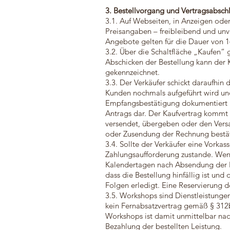
3. Bestellvorgang und Vertragsabsch
3.1. Auf Webseiten, in Anzeigen ode
Preisangaben – freibleibend und unv
Angebote gelten für die Dauer von
3.2. Über die Schaltfläche „Kaufen“
Abschicken der Bestellung kann der
gekennzeichnet.
3.3. Der Verkäufer schickt daraufhi
Kunden nochmals aufgeführt wird und
Empfangsbestätigung dokumentiert le
Antrags dar. Der Kaufvertrag kommt 
versendet, übergeben oder den Versa
oder Zusendung der Rechnung bestät
3.4. Sollte der Verkäufer eine Vork
Zahlungsaufforderung zustande. Wenn 
Kalendertagen nach Absendung der Be
dass die Bestellung hinfällig ist und 
Folgen erledigt. Eine Reservierung d
3.5. Workshops sind Dienstleistungen
kein Fernabsatzvertrag gemäß § 312b
Workshops ist damit unmittelbar nac
Bezahlung der bestellten Leistung.