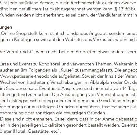
B ist jede natürliche Person, die ein Rechtsgeschäft zu einem Zweck
ständigen beruflichen Tätigkeit zugerechnet werden kann (§ 13 BGB).
nden werden nicht anerkannt, es sei denn, der Verkäufer stimmt ihr
bungen
m Online-Shop stellt kein rechtlich bindendes Angebot, sondern eine
ngen in Katalogen sowie auf den Websites des Verkäufers haben nich
er Vorrat reicht“, wenn nicht bei den Produkten etwas anderes verm
Kurse und Events zu Konditorei und verwandten Themen. Weiterhin bie
aucher an (im Folgenden als „Kurse“ zusammengefasst). Die angeb
://www.patisserie-theodor.de
aufgelistet. Soweit der Inhalt der Veran
r Wechsel von Kursleitern, Verschiebungen im Ablaufplan oder Ort d
um Schadensersatz. Eventuelle Ansprüche sind innerhalb von 14 Tag
iftlich geltend zu machen. Die Ankündigung von Veranstaltungen ist 
n der Leistungsbeschreibung oder der allgemeinen Geschäftsbeding
 Änderungen nur aus triftigen Gründen durchführen, insbesondere au
tsprechung oder sonstigen gleichwertigen Gründen.
: Diese sind nicht enthalten. Es sei denn, dass in der Anmeldebest
n in den jeweiligen Lokalitäten gesondert bestellt werden. Es entst
ieter (Hotel, Gaststätte, etc.).