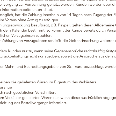
ellvorgang zur Verrechnung genutzt werden. Kunden werden über di
 Informationsseite unterrichtet.
 möglich, hat die Zahlung innerhalb von 14 Tagen nach Zugang der R
im Voraus ohne Abzug zu erfolgen.
ahlungsabwicklung beauftragt, z.B. Paypal, gelten deren Allgemein
 nach dem Kalender bestimmt, so kommt der Kunde bereits durch Vers
lichen Verzugszinsen zu zahlen.
ur Zahlung von Verzugszinsen schließt die Geltendmachung weiterer
t dem Kunden nur zu, wenn seine Gegenansprüche rechtskräftig festge
Zurückbehaltungsrecht nur ausüben, soweit die Ansprüche aus dem gl
ner Mahn- und Bearbeitungsgebühr von 25,- Euro bezuschlagt werde
leiben die gelieferten Waren im Eigentum des Verkäufers.
arantie
h nach gesetzlichen Vorschriften.
vom Verkäufer gelieferten Waren nur, wenn diese ausdrücklich abg
leitung des Bestellvorgangs informiert.