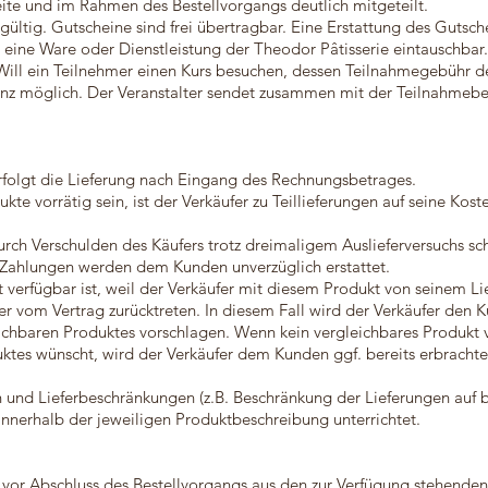
eite und im Rahmen des Bestellvorgangs deutlich mitgeteilt.
gültig. Gutscheine sind frei übertragbar. Eine Erstattung des Gutsch
n eine Ware oder Dienstleistung der Theodor Pâtisserie eintauschbar
Will ein Teilnehmer einen Kurs besuchen, dessen Teilnahmegebühr d
renz möglich. Der Veranstalter sendet zusammen mit der Teilnahmeb
 erfolgt die Lieferung nach Eingang des Rechnungsbetrages.
dukte vorrätig sein, ist der Verkäufer zu Teillieferungen auf seine Kos
durch Verschulden des Käufers trotz dreimaligem Auslieferversuchs sc
te Zahlungen werden dem Kunden unverzüglich erstattet.
t verfügbar ist, weil der Verkäufer mit diesem Produkt von seinem L
ufer vom Vertrag zurücktreten. In diesem Fall wird der Verkäufer den
eichbaren Produktes vorschlagen. Wenn kein vergleichbares Produkt 
uktes wünscht, wird der Verkäufer dem Kunden ggf. bereits erbracht
n und Lieferbeschränkungen (z.B. Beschränkung der Lieferungen auf 
innerhalb der jeweiligen Produktbeschreibung unterrichtet.
vor Abschluss des Bestellvorgangs aus den zur Verfügung stehende