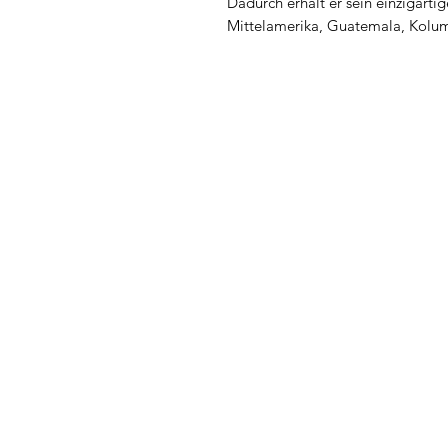
Dadurch erhält er sein einzigarti
Mittelamerika, Guatemala, Kolu
KONTAKT:
Telefon: 06341 9691450
E-Mail:
post@theodor-patisserie.de
Marktstraße 88
76829 Landau · Pfalz